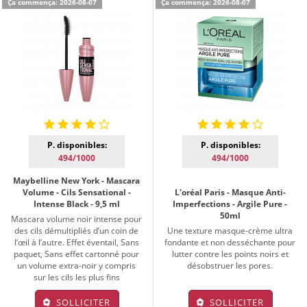
Ça commença: 2026-08-07
Ça commença: 2026-08-07
P. disponibles:
P. disponibles:
494/1000
494/1000
Maybelline New York - Mascara
Volume - Cils Sensational -
L'oréal Paris - Masque Anti-
Intense Black - 9,5 ml
Imperfections - Argile Pure -
50ml
Mascara volume noir intense pour
des cils démultipliés d’un coin de
Une texture masque-crème ultra
l’œil à l’autre. Effet éventail, Sans
fondante et non desséchante pour
paquet, Sans effet cartonné pour
lutter contre les points noirs et
un volume extra-noir y compris
désobstruer les pores.
sur les cils les plus fins
SOLLICITER
SOLLICITER