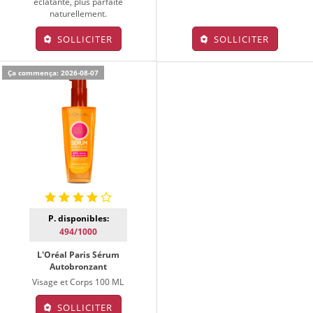
éclatante, plus parfaite
naturellement.
SOLLICITER
SOLLICITER
Ça commença: 2026-08-07
P. disponibles:
494/1000
L'Oréal Paris Sérum
Autobronzant
Visage et Corps 100 ML
SOLLICITER