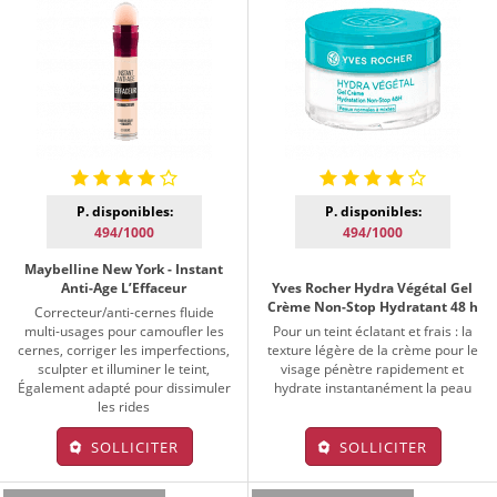
P. disponibles:
P. disponibles:
494/1000
494/1000
Maybelline New York - Instant
Anti-Age L’Effaceur
Yves Rocher Hydra Végétal Gel
Crème Non-Stop Hydratant 48 h
Correcteur/anti-cernes fluide
multi-usages pour camoufler les
Pour un teint éclatant et frais : la
cernes, corriger les imperfections,
texture légère de la crème pour le
sculpter et illuminer le teint,
visage pénètre rapidement et
Également adapté pour dissimuler
hydrate instantanément la peau
les rides
SOLLICITER
SOLLICITER