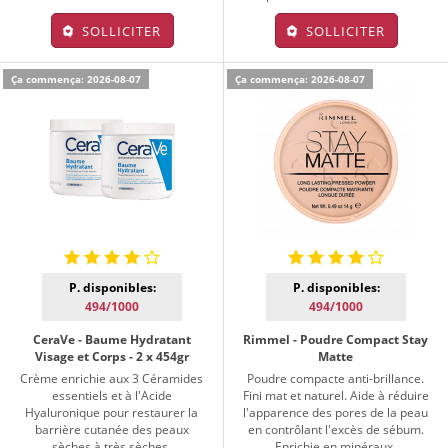
SOLLICITER
SOLLICITER
Ça commença: 2026-08-07
Ça commença: 2026-08-07
P. disponibles:
P. disponibles:
494/1000
494/1000
CeraVe - Baume Hydratant
Rimmel - Poudre Compact Stay
Visage et Corps - 2 x 454gr
Matte
Crème enrichie aux 3 Céramides
Poudre compacte anti-brillance.
essentiels et à l'Acide
Fini mat et naturel. Aide à réduire
Hyaluronique pour restaurer la
l'apparence des pores de la peau
barrière cutanée des peaux
en contrôlant l'excès de sébum.
sèches à très sèches.
Enrichie en minéraux.