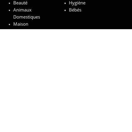
Beauté
Hygiène
Animaux
Bébés
Domestiques
Maison
Marques remarquables
Chanel
Lancôme
Whiskas
Pampers
Mustela
Sephora
© vosechantillonsgratuits.com 2024 | All Rights Reserved.
Mentions légales
Politique de confidentialité
Cookies
Comment ça marche ?
FAQs
Base légale du tirage au sort