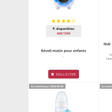
P. disponibles:
468/1500
Nuk 
Réveil-matin pour enfants
L
-
l'em
SOLLICITER
Ça commença: 2026-08-08
Ça comm