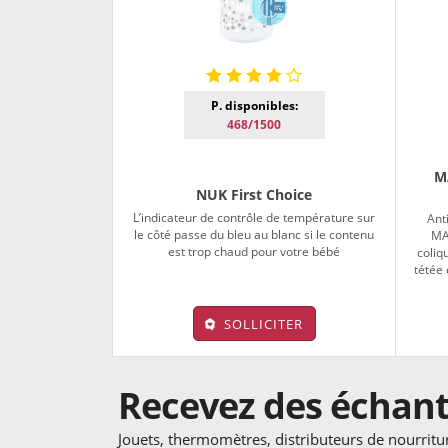
P. disponibles:
468/1500
M
NUK First Choice
L’indicateur de contrôle de température sur
Ant
le côté passe du bleu au blanc si le contenu
MAM
est trop chaud pour votre bébé
coliq
tétée 
SOLLICITER
Recevez des échanti
Jouets, thermomètres, distributeurs de nourriture