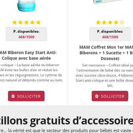
P. disponibles:
P. disponibles:
468/1500
468/1500
MAM Coffret Mon 1er MA
AM Biberon Easy Start Anti-
Biberons + 1 Sucette + 1 B
Colique avec base aérée
Doseuse)
i-colique – La base aérée du biberon
Set naissance – Coffret idéal p
 évite les bulles d’air et réduit les
l'alimentation de bébé dès sa nai
ues et les régurgitations. Le rythme de
avec sucette ultra-douce, 4 bibero
est naturel et détendu comme au sein.
Start anti-colique et une boîte dos
lait.
SOLLICITER
SOLLICITER
llons gratuits d’accessoir
... la vérité est que le secteur des produits pour bébés est vaste 