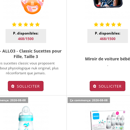
P. disponibles:
P. disponibles:
468/1500
468/1500
- ALLO3 - Classic Sucettes pour
Fille, Taille 3
Miroir de voiture béb
es sucettes classic vous proposent
-
bout physiologique nuk original, plus
réconfortant que jamais.
SOLLICITER
SOLLICITER
ença: 2026-08-08
Ça commença: 2026-08-08