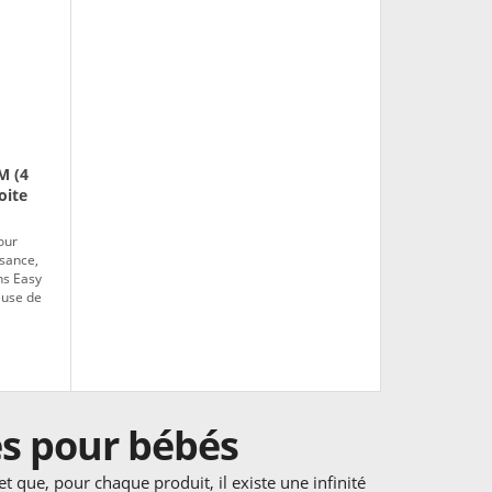
M (4
oite
our
ssance,
ns Easy
euse de
es pour bébés
et que, pour chaque produit, il existe une infinité