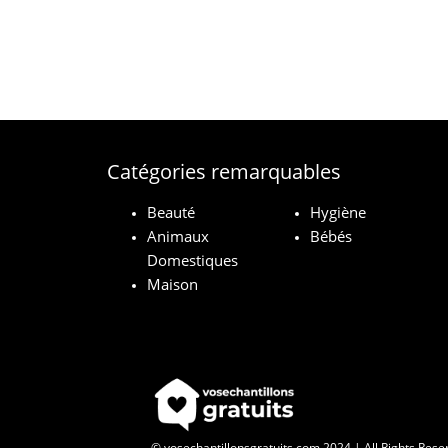
Catégories remarquables
Beauté
Hygiène
Animaux
Bébés
Domestiques
Maison
© vosechantillonsgratuits.com 2024 | All Rights Rese