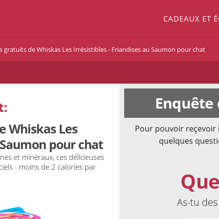
CADEAUX ET 
s gratuits de Whiskas Les Irrésistibles - Friandises au Saumon pour chat
Enquête 
t:
de Whiskas Les
Pour pouvoir reçevoir 
quelques questi
au Saumon pour chat
nes et minéraux, ces délicieuses
ciels - moins de 2 calories par
Que
As-tu de