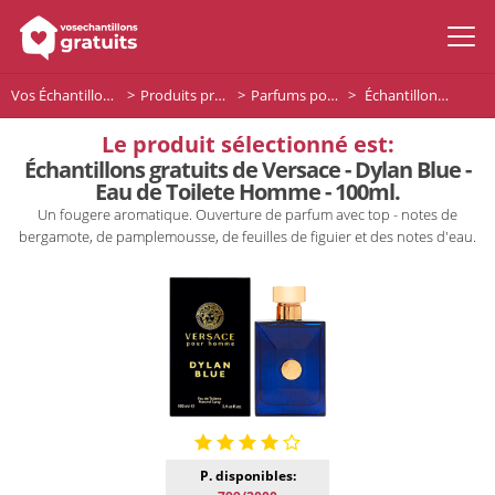
Vos Échantillons Gratuits
Produits premium
Parfums pour homme
Échantillons gratuits de Versace - Dylan Blue - Eau de Toilete Homme - 100ml.
Le produit sélectionné est:
Échantillons gratuits de Versace - Dylan Blue -
Eau de Toilete Homme - 100ml.
Un fougere aromatique. Ouverture de parfum avec top - notes de
bergamote, de pamplemousse, de feuilles de figuier et des notes d'eau.
P. disponibles: