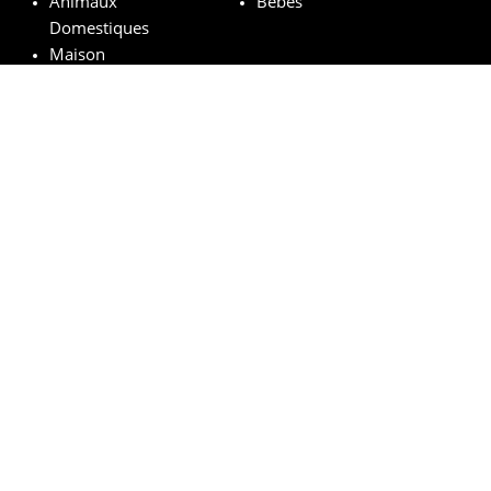
Animaux
Bébés
Domestiques
Maison
Marques remarquables
Chanel
Lancôme
Whiskas
Pampers
Mustela
Sephora
© vosechantillonsgratuits.com 2024 | All Rights Reserved.
Mentions légales
Politique de confidentialité
Cookies
Comment ça marche ?
FAQs
Base légale du tirage au sort