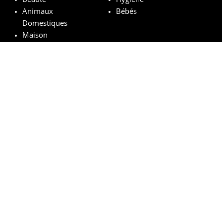
Animaux
Bébés
Domestiques
Maison
Marques remarquables
Chanel
Lancôme
Whiskas
Pampers
Mustela
Sephora
© vosechantillonsgratuits.com 2024 | All Rights Reserved.
Mentions légales
Politique de confidentialité
Cookies
Comment ça marche ?
FAQs
Base légale du tirage au sort