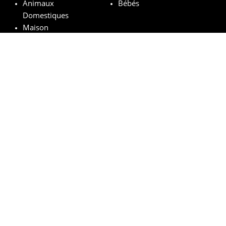
Animaux
Bébés
Domestiques
Maison
Marques remarquables
Chanel
Lancôme
Whiskas
Pampers
Mustela
Sephora
© vosechantillonsgratuits.com 2024 | All Rights Reserved.
Mentions légales
Politique de confidentialité
Cookies
Comment ça marche ?
FAQs
Base légale du tirage au sort