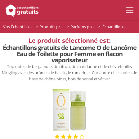
Vos Échantillons Gratuits
Produits premium
Parfums pour femme
Échantillons gratuits de Lancome O de Lancôme Eau de Toilette pour Femme en flacon vaporisateur
Le produit sélectionné est:
Échantillons gratuits de Lancome O de Lancôme
Eau de Toilette pour Femme en flacon
vaporisateur
Top notes de bergamote, de citron, de mandarine et de chèvrefeuille,
Mingling avec des arômes de basilic, le romarin et Coriandre et les notes de
base de chêne Moss, bois de santal et vétiver