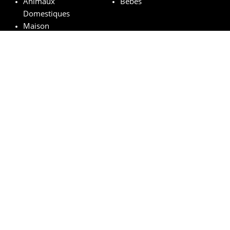
Animaux
Bébés
Domestiques
Maison
Marques remarquables
Chanel
Lancôme
Whiskas
Pampers
Mustela
Sephora
© vosechantillonsgratuits.com 2024 | All Rights Reserved.
Mentions légales
Politique de confidentialité
Cookies
Comment ça marche ?
FAQs
Base légale du tirage au sort