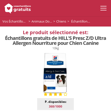
Vos Échantillons Gratuits
Animaux Domestiques
Chiens
Échantillons gratuits de HILL'S Presc Z/D Ultra Allergen Nourriture pour Chien Canine
Le produit sélectionné est:
Échantillons gratuits de HILL'S Presc Z/D Ultra
Allergen Nourriture pour Chien Canine
10kg
P. disponibles:
368/1000